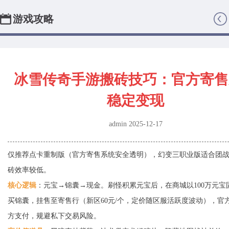
游戏攻略
返回首页
冰雪传奇手游搬砖技巧：官方寄售系统
稳定变现
admin 2025-12-17
仅推荐点卡重制版（官方寄售系统安全透明），幻变三职业版适合团战收益，搬
砖效率较低。
核心逻辑
：元宝→锦囊→现金。刷怪积累元宝后，在商城以100万元宝固定价格购
买锦囊，挂售至寄售行（新区60元/个，定价随区服活跃度波动），官方直连第三
方支付，规避私下交易风险。
高价值道具
：黑暗森林紫装、冰龙巢穴龙鳞碎片、隐藏地图战神首饰，优先收集
此类热门交易品。
交易时机
：每日晚8-10点为大佬收购高峰，蓝装按点卡价值定价，紫装拆分部件
出售，成交率提升40%。